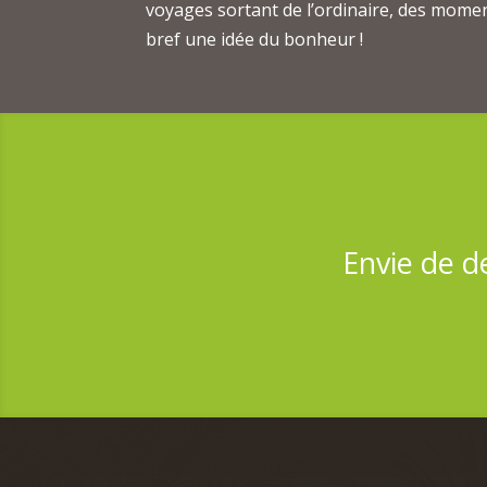
voyages sortant de l’ordinaire, des momen
bref une idée du bonheur !
Envie de d