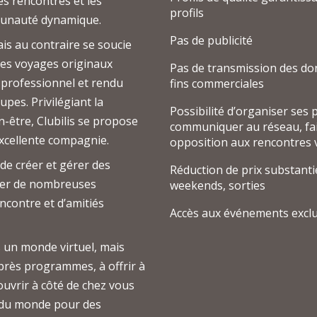
es rencontres et les
profils
munauté dynamique.
Pas de publicité
ais au contraire se soucie
des voyages originaux
Pas de transmission des d
n professionnel et rendu
fins commerciales
upes. Privilégiant la
Possibilité d’organiser ses
ien-être, Clubilis se propose
communiquer au réseau, fair
xcellente compagnie.
opposition aux rencontres v
 de créer et gérer des
Réduction de prix substanti
pper de nombreuses
weekends, sorties
contre et d’amitiés
Accès aux événements excl
s un monde virtuel, mais
rès programmes, à offrir à
uvrir à côté de chez vous
t du monde pour des