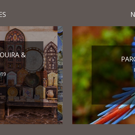
ES
N
OUIRA &
PAR
019