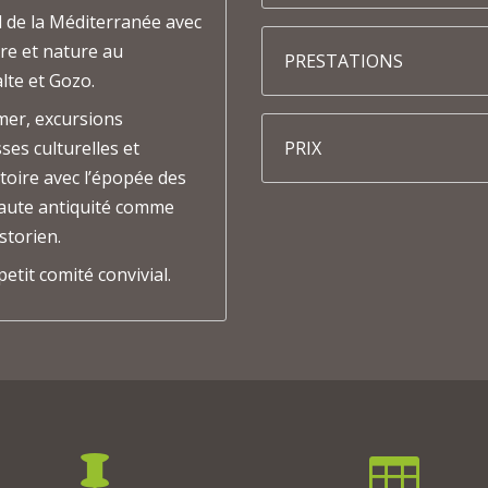
l de la Méditerranée avec
ure et nature au
PRESTATIONS
lte et Gozo.
 mer, excursions
ses culturelles et
PRIX
stoire avec l’épopée des
haute antiquité comme
storien.
tit comité convivial.

