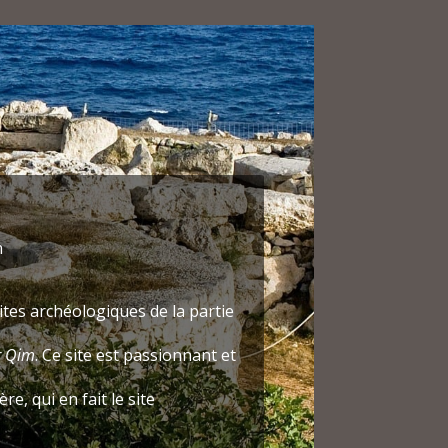
laient jadis les ressortissants
ner en ville dans un restaurant
s méditerranéennes avec des
tion du film
Malta Experience
qui
maine à venir et un
nt.
m
sites archéologiques de la partie
r Qim
. Ce site est passionnant et
e, qui en fait le site
 ce qui a interrompu cette