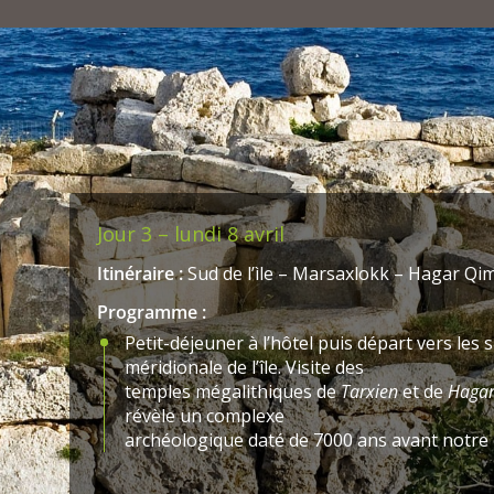
marqueterie de marbre.
Visite des Auberges des Chevaliers qui accueil
de différentes origines, l’Auberge de
Provence qui abrite le musée national. Déjeu
très typique et l’occasion de goûter
à la délicieuse cuisine maltaise, aux saveur
influences siciliennes et orientales.
Visite du théâtre en bord de mer avec projec
relate l’histoire de l’île et sa
Jour 3 – lundi 8 avril
géologie. Une excellente introduction à la se
documentaire historique vraiment passionna
Itinéraire :
Sud de l’ìle – Marsaxlokk – Hagar Qi
Programme :
Petit-déjeuner à l’hôtel puis départ vers les 
méridionale de l’île. Visite des
temples mégalithiques de
Tarxien
et de
Haga
révèle un complexe
archéologique daté de 7000 ans avant notre èr
mégalithique le plus ancien au monde.
Les archéologues s’interrogent d’ailleurs sur