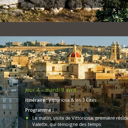
civilisation très avancée pour l’époque,
dont les traces s’arrêtent à 5000 ans avant 
admis que c’est vraisemblablement
pour des raisons climatiques que les habitants
plusieurs saisons de sécheresse
répétée et en raison de l’absence de sources
Après la visite des temples, continuation ju
facultative en bateau avec les
pêcheurs locaux jusqu’au site marin de la Gr
surplombant des fonds turquoises.
(balade en bateau possible si conditions mét
Continuation de l’excursion jusqu’au village
(prononcer marsachlok) et déjeuner en
Jour 4 – mardi 9 avril
terrasse sur les quais du délicieux port de pê
Julian’s dans l’après-midi.
Itinéraire :
Vittoriosa & les 3 Cités
Programme :
Le matin, visite de Vittoriosa, première rési
Valette, qui témoigne des temps