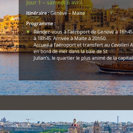
Jour 1 – samedi 6 avril
Itinéraire :
Genève – Malte
Programme :
Rendez-vous à l’aéroport de Genève à 16h45. 
à 18h45. Arrivée à Malte à 20h50.
Accueil à l’aéroport et transfert au
Cavalieri A
en bord de mer dans la baie de St
Julian’s, le quartier le plus animé de la capital
détente. Dîner à l’hôtel.