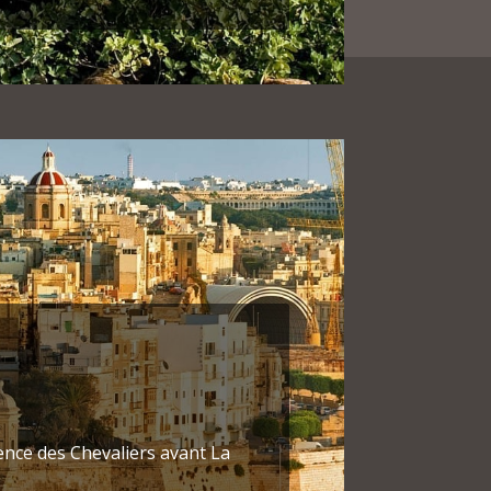
notre ère. Il est communément
 d’alors ont quitté l’île, après
 d’eau à Malte.
squ’en bord de mer et excursion
otte Bleue, splendide caverne
éo favorables et mer calme).
 de pêcheurs de
Marsaxlokk
che. Retour à La Valette / St
dence des Chevaliers avant La