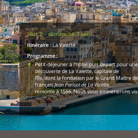
Jour 2 – dimanche 7 avril
Itinéraire :
La Valette
Programme :
Petit-déjeuner à l’hôtel puis départ pour une 
découverte de La Valette, capitale de
l’île, dont la fondation par le Grand Maître de
français
Jean Parisot de La Valette
,
remonte à 1566. Nous vous emmènerons visit
Barakka, le ravissant théâtre Manoël
construit par le Grand Maître
Vilhena
en 1731
siège de l’Ordre de Saint-Jean
pendant plus de deux siècles, la co-cathédrale
église conventuelle de l’Ordre,
chef-d’oeuvre baroque avec de remarquables