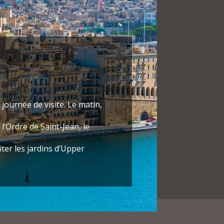
journée de visite. Le matin,
 l’Ordre de Saint-Jean, le
er les jardins d’Upper
 – le Palais des Grands Maîtres,
 Saint-Jean (XVIe s.), ancienne
 pierres tombales en