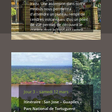
Irazu. Une ascension dans notre
minibus nous permettra
d’atteindre un plateau rempli de
cendres volcaniques d’où un point
de vue permet de découvrir le
cratère dont le fond est rempli
par un lac d’acide (par beau
temps).
Ensuite continuation en
traversant San Jose et en
découvrant la charmante
commune bourgade d’
Alajuela
et
sa belle église espagnole et
remontée de l’autre côté de la
vallée centrale jusqu’aux
contreforts du volcan Poas, dont
la dernière éruption remonte à
Jour 3 – samedi 12 mars
2017.
Itinéraire : San Jose – Guapiles –
Tant les deux volcans Irazu que
Poas sont extrêmement
Parc National de Tortuguero