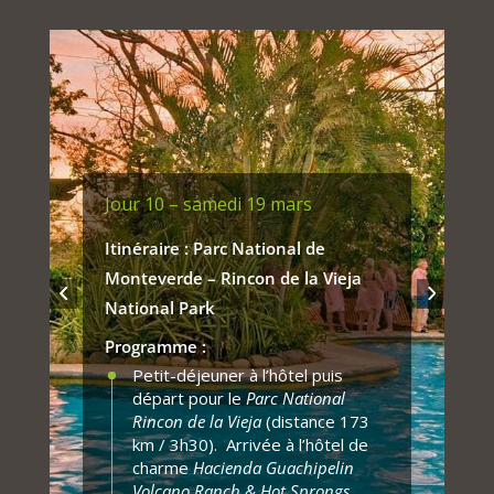
sentiers forestiers en compagnie
canopée, en toute sécurité et
du guide naturaliste du lodge.
avec des vues à couper le
Diner et nuit au
Cloud Forest
souffle.
Lodge
.
Le parc national de Monteverde
est aussi célèbre pour offrir le
circuit de tyrolienne le plus long
et le plus vertigineux du pays.
Les amateurs-trices d’émotions
Jour 10 – samedi 19 mars
fortes pourront goûter à la
sensation de voler en frôlant la
Itinéraire : Parc National de
cime des arbres (en option).
Monteverde – Rincon de la Vieja
Journée d’excursion
National Park
extraordinaire à la découverte de
la nature sauvage. Déjeuner sous
Programme :
forme de pique-nique. Retour à
Petit-déjeuner à l’hôtel puis
l’hôtel en fin d’après-midi. Le
départ pour le
Parc National
lodge propose un espace piscine
Rincon de la Vieja
(distance 173
pour une bonne détente après la
km / 3h30). Arrivée à l’hôtel de
randonnée.
charme
Hacienda Guachipelin
Volcano Ranch & Hot Sprongs