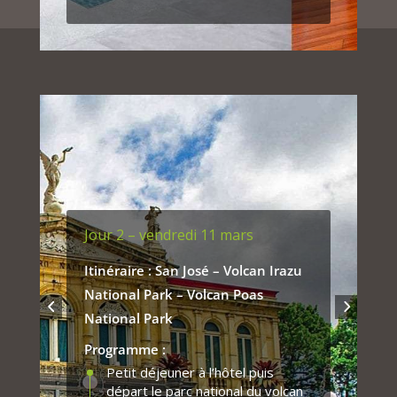
surplombe la capitale avec une
vue à couper le souffle. Vaste
terrasse avec piscine.
Le soir diner en ville.
Jour 2 – vendredi 11 mars
Itinéraire : San José – Volcan Irazu
National Park – Volcan Poas
National Park
Programme :
Petit déjeuner à l’hôtel puis
départ le parc national du volcan