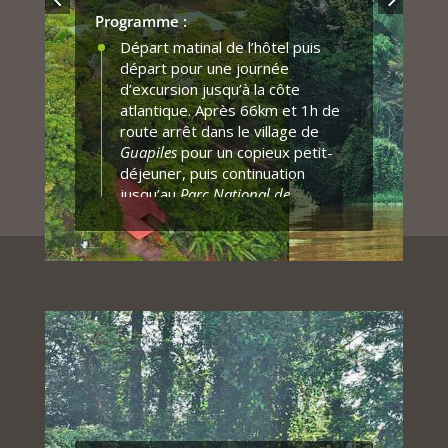
surveillés car très proche de la
Programme :
capitale.
Départ matinal de l’hôtel puis
Déjeuner dans un restaurant
départ pour une journée
typique en redescendant du Poas
d’excursion jusqu’à la côte
puis retour à l’hôtel posada.
atlantique. Après 66km et 1h de
route arrêt dans le village de
Guapiles
pour un copieux petit-
déjeuner, puis continuation
jusqu’au
Parc National de
Tortuguero
.
Arrivée en bordure du parc
national, une pirogue vient nous
chercher au débarcadère du port
de la
Pavona
et nous emmène au
cœur de la réserve naturelle.
Tortuguero
, situé entre rivière,
forêts de mangrove et la côte
atlantique est un écosystème
humide de type amazonien et est
un véritable sanctuaire pour la vie