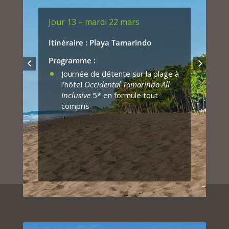
catégorie supérieure et en
formule all inclusive (tout inclus,
Jour 13 – mardi 22 mars
boissons alcoolisées & cocktails à
volonté).
Itinéraire : Playa Tamarindo
Programme :
Journée de détente sur la plage à
l’hôtel
Occidental Tamarindo All
Inclusive
5* en formule tout
compris