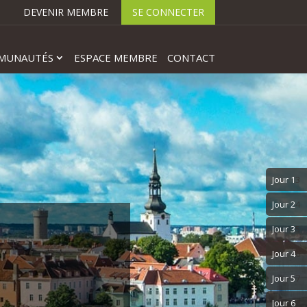
DEVENIR MEMBRE
SE CONNECTER
MUNAUTÉS
ESPACE MEMBRE
CONTACT
3
4
5
6
7
8