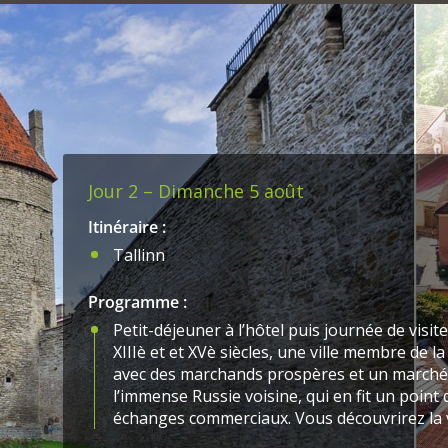
Jour 2 – Dimanche 5 août
Itinéraire :
Tallinn
Programme :
Petit-déjeuner à l’hôtel puis journée de visite 
XIIIè et et XVè siècles, une ville membre de la
avec des marchands prospères et un marché 
l’immense Russie voisine, qui en fit un point
échanges commerciaux. Vous découvrirez la viei
de charme et ferez une balade sur les rempart