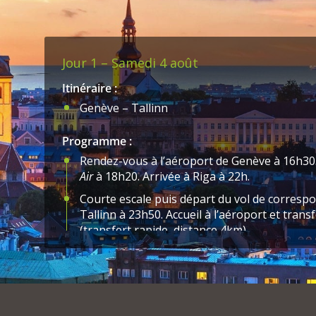
Jour 1 – Samedi 4 août
Itinéraire :
Genève – Tallinn
Programme :
Rendez-vous à l’aéroport de Genève à 16h30.
Air
à 18h20. Arrivée à Riga à 22h.
Courte escale puis départ du vol de corresp
Tallinn à 23h50. Accueil à l’aéroport et transfe
(transfert rapide, distance 4km).
Installation à l’hôtel de charme
Old Town Maes
cœur de la vieille-ville historique.