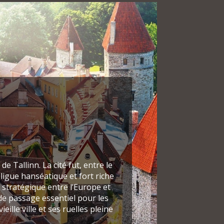
de Tallinn. La cité fut, entre le
 ligue hanséatique et fort riche
stratégique entre l’Europe et
 de passage essentiel pour les
lle ville et ses ruelles pleine
s qui ceignent la cité