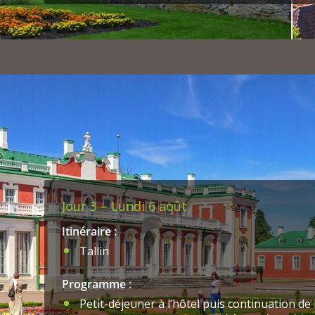
historique.
Visite du
château médiéval de Toompea
constru
Teutoniques (l’équivalent germanique et nord
le siège de l’ordre de Livonie, avant que Tal
de la Suède en 1561.
Nous visiterons également l’édifice voisin de
la
cathédrale Alexandre Nevski
, construite ent
la russification de l’Estonie, financée par de
saint patron du Tsar Alexandre III.
Jour 3 – Lundi 6 août
Itinéraire :
Tallin
Programme :
Petit-déjeuner à l’hôtel puis continuation de