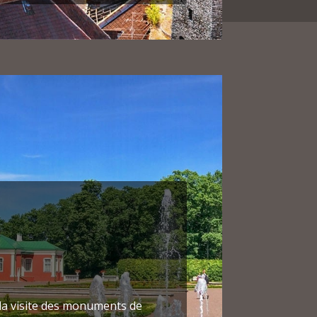
it par les chevaliers
ique des Templiers) et qui fut
linn ne tombe sous la domination
 style typique orthodoxe russe :
re 1895 et 1900 dans le cadre de
 riches marchands et dédiée au
 la visite des monuments de