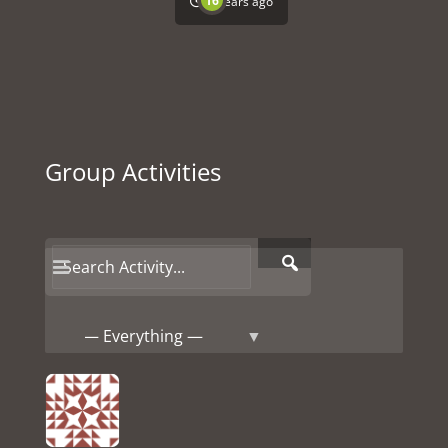
16
4 years ago
Group Activities
Search
Rechercher
Activity...
Show: