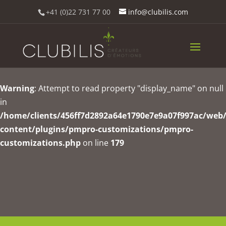
+41 (0)22 731 77 00
info@clubilis.com
Warning
: Undefined property: stdClass::$userdata in
/home/clients/456ff7d2892a64e1790e7e9a07f997ac/web
content/plugins/pmpro-customizations/pmpro-
customizations.php
on line
179
Warning
: Attempt to read property "display_name" on null
in
/home/clients/456ff7d2892a64e1790e7e9a07f997ac/web
content/plugins/pmpro-customizations/pmpro-
customizations.php
on line
179