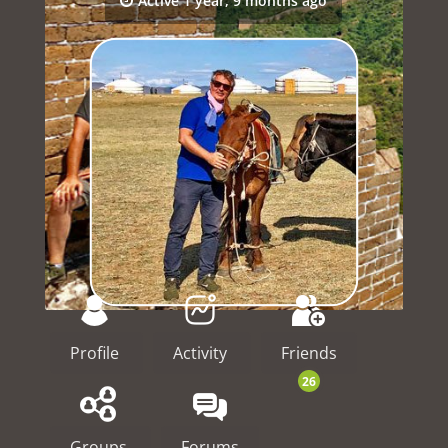
Active 1 year, 9 months ago
Profile
Activity
Friends
26
Groups
Forums