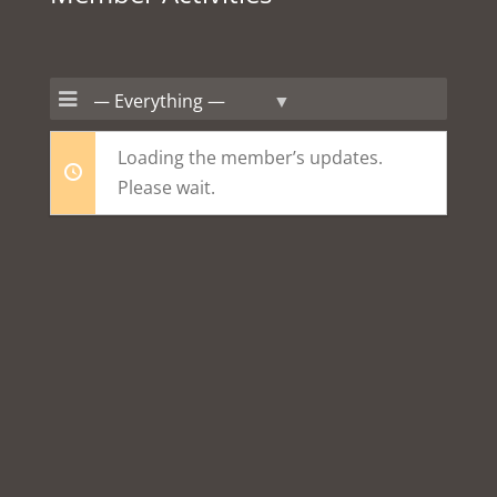
Show:
Loading the member’s updates.
Please wait.