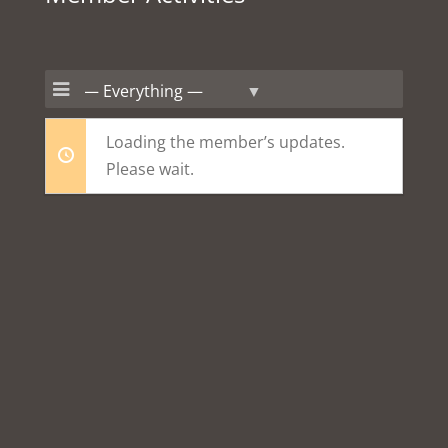
Show:
Loading the member’s updates.
Please wait.