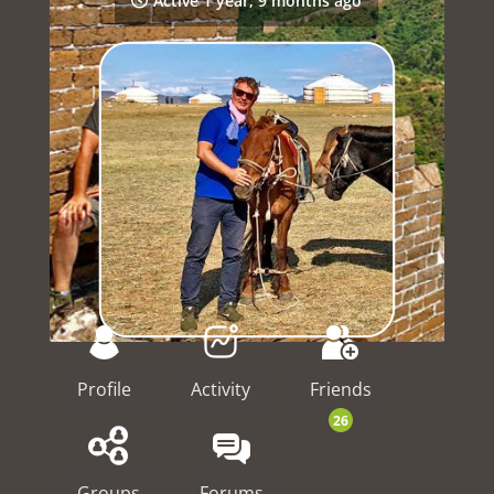
Active 1 year, 9 months ago
Profile
Activity
Friends
26
Groups
Forums